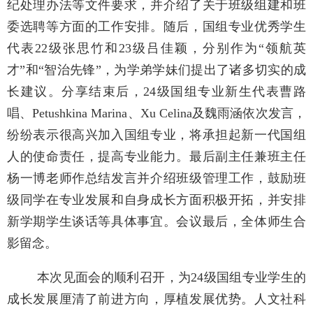
纪处理办法
等
文件
要求，并介绍了关于班级组建和班
委选聘等方面的工作安排。随后，国组专业优秀学生
代表
22级张思竹和23级吕佳颖，分别作为“领航英
才”和“智治先锋”，为学弟学妹们提出了诸多切实的成
长建议。分享结束后，24级国组专业新生代表曹路
唱、Petushkina Marina、Xu Celina及魏雨涵依次发言，
纷纷表示很高兴加入国组专业，将承担起新一代国组
人的使命责任，提高专业能力。最后副主任兼班主任
杨一博老师作总结发言并介绍班级管理工作，鼓励班
级同学在专业发展和自身成长方面积极开拓，并安排
新学期学生谈话等具体事宜。会议最后，全体师生合
影留念。
本次见面会的顺利召开，为
24级国组专业学生的
成长发展厘清了前进方向，厚植发展优势。人文社科