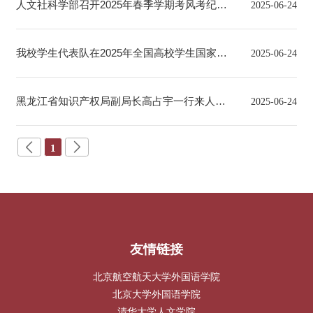
作品评比通知
人文社科学部召开2025年春季学期考风考纪暨
2025-06-24
本科教育教学审核评估问卷调查工作宣贯会
我校学生代表队在2025年全国高校学生国家安
2025-06-24
全素养展示活动中荣获“追梦团队”
黑龙江省知识产权局副局长高占宇一行来人文
2025-06-24
1
社科学部调研
友情链接
北京航空航天大学外国语学院
北京大学外国语学院
清华大学人文学院